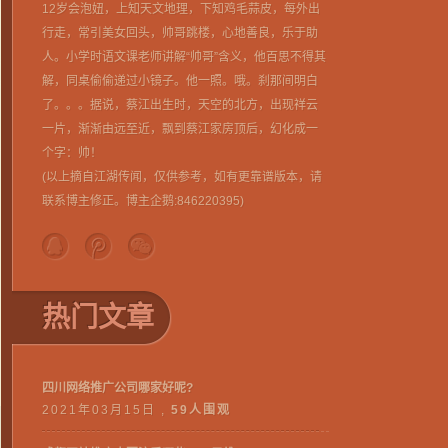
12岁会泡妞，上知天文地理，下知鸡毛蒜皮，每外出
行走，常引美女回头，帅哥跳楼，心地善良，乐于助
人。小学时语文课老师讲解“帅哥”含义，他百思不得其
解，同桌偷偷递过小镜子。他一照。哦。刹那间明白
了。。。据说，蔡江出生时，天空的北方，出现祥云
一片，渐渐由远至近，飘到蔡江家房顶后，幻化成一
个字：帅！
(以上摘自江湖传闻，仅供参考，如有更靠谱版本，请
联系博主修正。博主企鹅:
846220395
)
热门文章
四川网络推广公司哪家好呢?
2021年03月15日 ,
59人围观