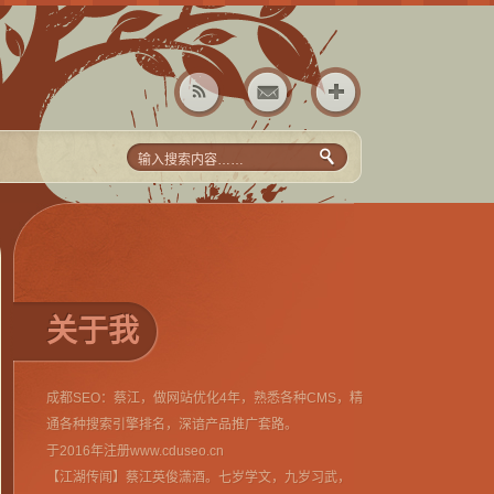
关于我
成都SEO：蔡江，做网站优化4年，熟悉各种CMS，精
通各种搜索引擎排名，深谙产品推广套路。
于2016年注册www.cduseo.cn
【江湖传闻】蔡江英俊潇酒。七岁学文，九岁习武，