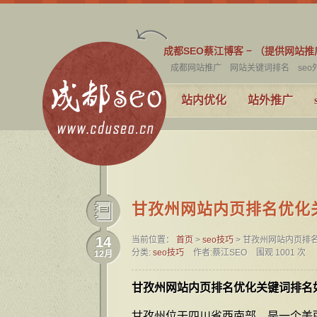
成都SEO蔡江博客 − （提供网站
成都网站推广
网站关键词排名
se
站内优化
站外推广
甘孜州网站内页排名优化
14
当前位置：
首页
>
seo技巧
> 甘孜州网站内页排
分类:
seo技巧
作者:蔡江SEO
围观 1001 次
12月
甘孜州网站内页排名优化关键词排名
甘孜州位于四川省西南部，是一个美