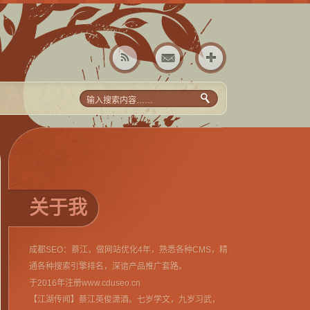
关于我
成都SEO：蔡江，做网站优化4年，熟悉各种CMS，精
通各种搜索引擎排名，深谙产品推广套路。
于2016年注册www.cduseo.cn
【江湖传闻】蔡江英俊潇酒。七岁学文，九岁习武，