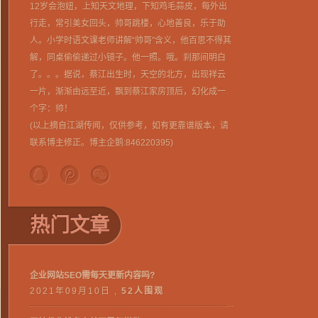
12岁会泡妞，上知天文地理，下知鸡毛蒜皮，每外出
行走，常引美女回头，帅哥跳楼，心地善良，乐于助
人。小学时语文课老师讲解“帅哥”含义，他百思不得其
解，同桌偷偷递过小镜子。他一照。哦。刹那间明白
了。。。据说，蔡江出生时，天空的北方，出现祥云
一片，渐渐由远至近，飘到蔡江家房顶后，幻化成一
个字：帅！
(以上摘自江湖传闻，仅供参考，如有更靠谱版本，请
联系博主修正。博主企鹅:
846220395
)
热门文章
企业网站SEO需每天更新内容吗?
2021年09月10日 ,
52人围观