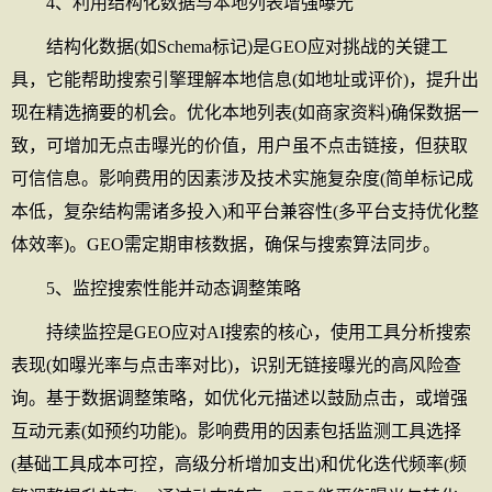
4、利用结构化数据与本地列表增强曝光
结构化数据(如Schema标记)是GEO应对挑战的关键工
具，它能帮助搜索引擎理解本地信息(如地址或评价)，提升出
现在精选摘要的机会。优化本地列表(如商家资料)确保数据一
致，可增加无点击曝光的价值，用户虽不点击链接，但获取
可信信息。影响费用的因素涉及技术实施复杂度(简单标记成
本低，复杂结构需诸多投入)和平台兼容性(多平台支持优化整
体效率)。GEO需定期审核数据，确保与搜索算法同步。
5、监控搜索性能并动态调整策略
持续监控是GEO应对AI搜索的核心，使用工具分析搜索
表现(如曝光率与点击率对比)，识别无链接曝光的高风险查
询。基于数据调整策略，如优化元描述以鼓励点击，或增强
互动元素(如预约功能)。影响费用的因素包括监测工具选择
(基础工具成本可控，高级分析增加支出)和优化迭代频率(频